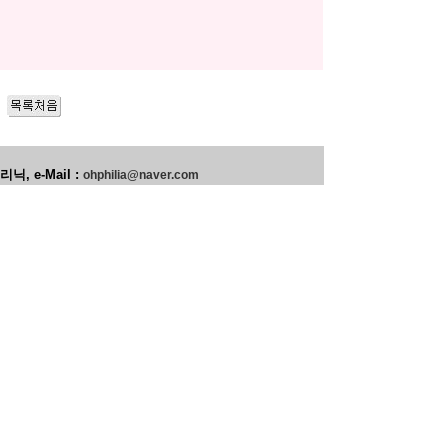
 e-Mail :
ohphilia@naver.com