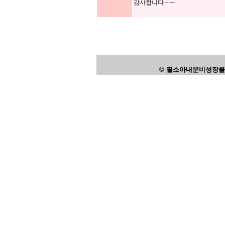
감사합니다 ~~~
© 필소아내분비성장클리닉,